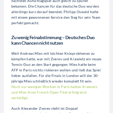
nächsten Aufschlagspiel auch gleich zu spüren
bekamen. Die Chancen für das deutsche Duo wurden
allerdings kurz darauf beendet. Philipp Oswald hatte
mit einem gewonnenen Service den Sieg für sein Team
perfekt gemacht.
Zu wenig Feinabstimmung – Deutsches Duo
kann Chancen nicht nutzen
Weil Andreas Mies mit leichten Knieproblemen zu
kämpfen hatte, war mit Zverev und Krawietz ein neues
Tennis-Duo an den Start gegangen. Mies hatte beim
ATP in Paris nichts riskieren wollen und ließ das Spiel
lieber ausfallen. Für die Finals in London will der 30-
jährige Mies schließlich wieder komplett fit sein.
Noch vor wenigen Wochen in Paris hatten Krawietz
und Mies ihren French Open-Titel erfolgreich
verteidigt.
Auch Alexander Zverev steht im Doppel