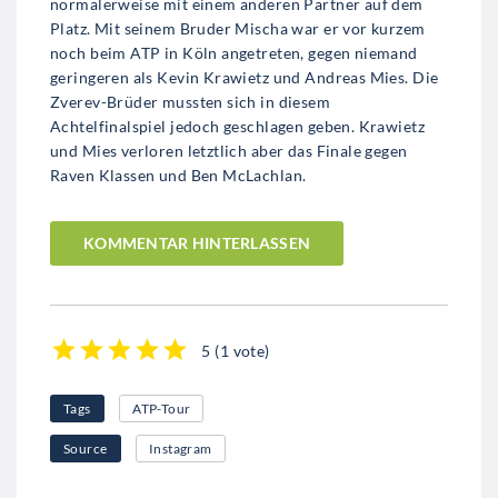
normalerweise mit einem anderen Partner auf dem
Platz. Mit seinem Bruder Mischa war er vor kurzem
noch beim ATP in Köln angetreten, gegen niemand
geringeren als Kevin Krawietz und Andreas Mies. Die
Zverev-Brüder mussten sich in diesem
Achtelfinalspiel jedoch geschlagen geben. Krawietz
und Mies verloren letztlich aber das Finale gegen
Raven Klassen und Ben McLachlan.
KOMMENTAR HINTERLASSEN
5
(
1 vote
)
1
2
3
4
5
Tags
ATP-Tour
Source
Instagram