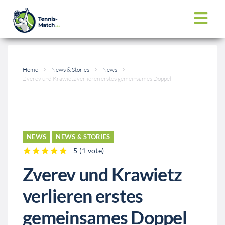
Home
News & Stories
News
Zverev und Krawietz verlieren erstes gemeinsames Doppel
NEWS
NEWS & STORIES
5
(
1 vote
)
1
2
3
4
5
Zverev und Krawietz
verlieren erstes
gemeinsames Doppel