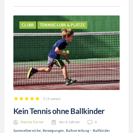
CLUBS
TENNISCLUBS & PLÄTZE
5
(
5 votes
)
1
2
3
4
5
Kein Tennis ohne Ballkinder
Denise Turner
Vor 6 Jahren
0
Sammelbereiche, Bewegungen, Ballverteilung – Ballkinder