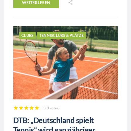
WEITERLESEN
CLUBS
TENNISCLUBS & PLÄTZE
5
(
0 votes
)
1
2
3
4
5
DTB: „Deutschland spielt
Tennis“ wird ganzjähriger