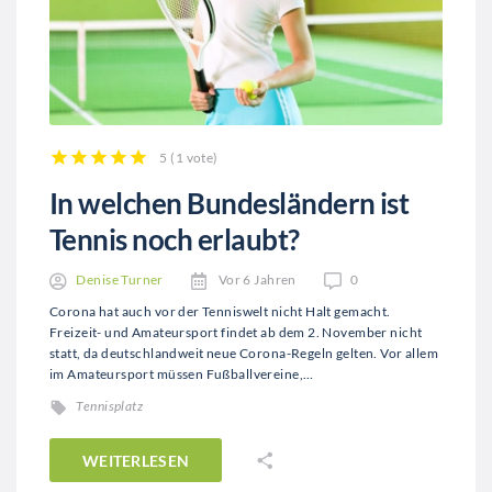
5
(
1 vote
)
1
2
3
4
5
In welchen Bundesländern ist
Tennis noch erlaubt?
Denise Turner
Vor 6 Jahren
0
Corona hat auch vor der Tenniswelt nicht Halt gemacht.
Freizeit- und Amateursport findet ab dem 2. November nicht
statt, da deutschlandweit neue Corona-Regeln gelten. Vor allem
im Amateursport müssen Fußballvereine,…
Tennisplatz
WEITERLESEN