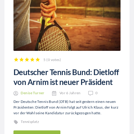
5
(
0 votes
)
1
2
3
4
5
Deutscher Tennis Bund: Dietloff
von Arnim ist neuer Präsident
Denise Turner
Vor 6 Jahren
0
Der Deutsche Tennis Bund (DTB) hat seit gestern einen neuen
Präsidenten: Dietloff von Arnim folgt auf Ulrich Klaus, der kurz
vor der Wahl seine Kandidatur zurückgezogen hatte.
Tennisplatz