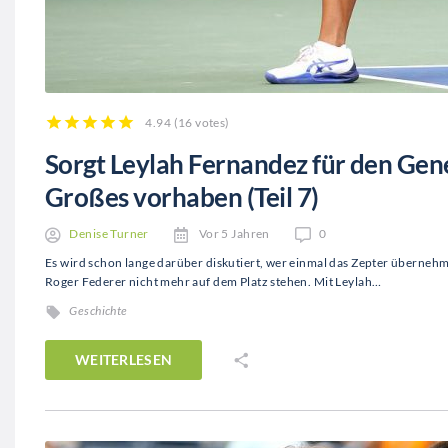
4.94
(
16 votes
)
1
2
3
4
5
Sorgt Leylah Fernandez für den Ge
Großes vorhaben (Teil 7)
Denise Turner
Vor 5 Jahren
0
Es wird schon lange darüber diskutiert, wer einmal das Zepter übernehm
Roger Federer nicht mehr auf dem Platz stehen. Mit Leylah…
Geschichte
WEITERLESEN