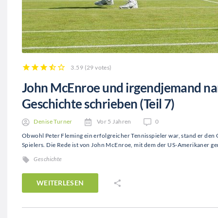
3.59
(
29 votes
)
1
2
3
4
5
John McEnroe und irgendjemand nam
Geschichte schrieben (Teil 7)
Denise Turner
Vor 5 Jahren
0
Obwohl Peter Fleming ein erfolgreicher Tennisspieler war, stand er den 
Spielers. Die Rede ist von John McEnroe, mit dem der US-Amerikaner 
Geschichte
WEITERLESEN