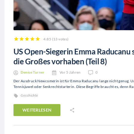
4.85
(
13 votes
)
1
2
3
4
5
US Open-Siegerin Emma Raducanu 
die Großes vorhaben (Teil 8)
Denise Turner
Vor 5 Jahren
0
Der Ausdruck Newcomerin ist für Emma Raducanu lange nicht genug. Um 
Tennisjuwel oder Senkrechtstarterin. Diese Begriffe braucht es, denn 
Geschichte
WEITERLESEN