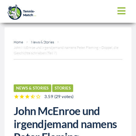
Home
News & Stories
John McEnroe und irgendjemand namens Peter Fleming – Doppel, die
Geschichte schrieben (Teil 7)
NEWS & STORIES
STORIES
3.59
(
29 votes
)
1
2
3
4
5
John McEnroe und
irgendjemand namens