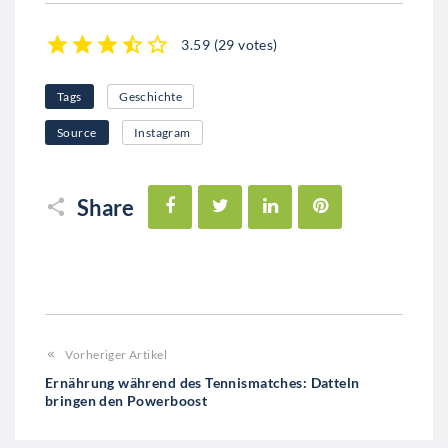
3.59
(
29 votes
)
1
2
3
4
5
Tags
Geschichte
Source
Instagram
Facebook
Twitter
LinkedIn
Pinterest
Share
Vorheriger Artikel
Ernährung während des Tennismatches: Datteln
bringen den Powerboost