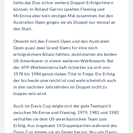
hätte das Duo sicher weitere Doppel-Erfolge feiern
können. In Roland Garros spielten Fleming und
McEnroe aber kein einziges Mal zusammen, bei den
Australien Open gingen sie als Doppel nur einmal an
den Start.
Obwohl mit den French Open und den Australien
Open quasi zwei Grand Slams für eine noch
erfolgreichere Bilanz fehlten, dominierten die beiden
US-Amerikaner in einem weiteren Wettbewerb: Bei
der ATP-Weltmeisterschaft sicherten sie sich von
1978 bis 1984 ganze sieben Titel in Folge. Ein Erfolg,
der bis heute unerreicht ist und wahrscheinlich auch
in den nächsten Jahrzehnten im Doppel nicht zu
toppen sein wird.
Auch im Davis Cup zeigte sich der gute Teamspirit
zwischen McEnroe und Fleming. 1979, 1981 und 1982
verhalfen sie dem US-amerikanischen Team zum
Erfolg. Aus insgesamt 14 Doppelpartien während des
Davis Cup gingen sie als Sieger hervor. Nur ein Davis-