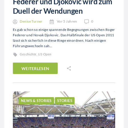
Federer und Djokovic wird zum
Duell der Wendungen
Denise Turner
Vor 5 Jahren
0
Es gab schon so einige spannende Begegnungen zwischen Roger
Federer und Novak Djokovic. Das Halbfinale der US Open 2011
lässt sich sicherlich in diese Riege einordnen. Nach einigen
Führungswechseln sah…
Geschichte
,
US Open
WEITERLESEN
NEWS & STORIES
STORIES