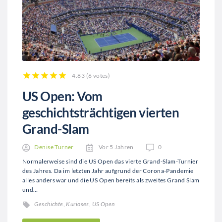
4.83
(
6 votes
)
1
2
3
4
5
US Open: Vom
geschichtsträchtigen vierten
Grand-Slam
Denise Turner
Vor 5 Jahren
0
Normalerweise sind die US Open das vierte Grand-Slam-Turnier
des Jahres. Da im letzten Jahr aufgrund der Corona-Pandemie
alles anders war und die US Open bereits als zweites Grand Slam
und…
Geschichte
,
Kurioses
,
US Open