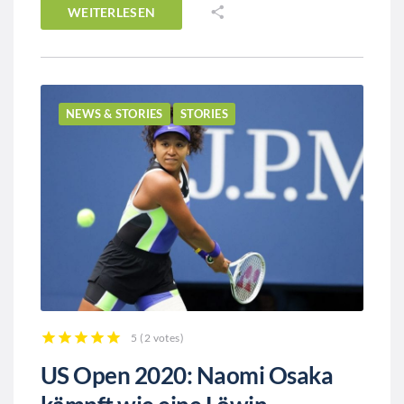
WEITERLESEN
NEWS & STORIES
STORIES
5
(
2 votes
)
1
2
3
4
5
US Open 2020: Naomi Osaka