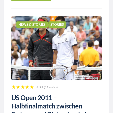
NEWS & STORIES
STORIES
4.91
(
11 votes
)
1
2
3
4
5
US Open 2011 –
Halbfinalmatch zwischen