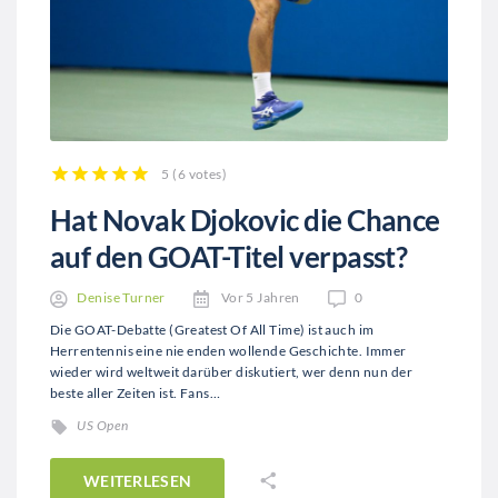
5
(
6 votes
)
1
2
3
4
5
Hat Novak Djokovic die Chance
auf den GOAT-Titel verpasst?
Denise Turner
Vor 5 Jahren
0
Die GOAT-Debatte (Greatest Of All Time) ist auch im
Herrentennis eine nie enden wollende Geschichte. Immer
wieder wird weltweit darüber diskutiert, wer denn nun der
beste aller Zeiten ist. Fans…
US Open
WEITERLESEN