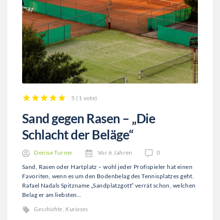
5
(
1 vote
)
1
2
3
4
5
Sand gegen Rasen – „Die
Schlacht der Beläge“
Denise Turner
Vor 6 Jahren
0
Sand, Rasen oder Hartplatz – wohl jeder Profispieler hat einen
Favoriten, wenn es um den Bodenbelag des Tennisplatzes geht.
Rafael Nadals Spitzname „Sandplatzgott“ verrät schon, welchen
Belag er am liebsten…
Geschichte
,
Kurioses