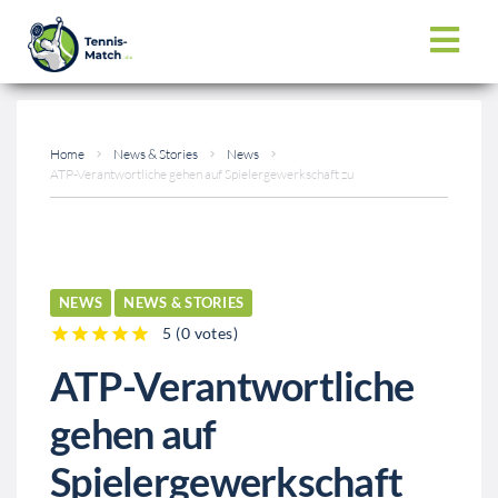
Home
News & Stories
News
ATP-Verantwortliche gehen auf Spielergewerkschaft zu
NEWS
NEWS & STORIES
5
(
0 votes
)
1
2
3
4
5
ATP-Verantwortliche
gehen auf
Spielergewerkschaft