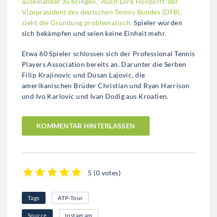
auseinander zu bringen.“
Auch Dirk Hordorff, der
Vizepräsident des deutschen Tennis Bundes (DTB),
sieht die Gründung problematisch.
Spieler würden
sich bekämpfen und seien keine Einheit mehr.
Etwa 60 Spieler schlossen sich der Professional Tennis
Players Association bereits an. Darunter die Serben
Filip Krajinovic und Dusan Lajovic, die
amerikanischen Brüder Christian und Ryan Harrison
und Ivo Karlovic und Ivan Dodig aus Kroatien.
KOMMENTAR HINTERLASSEN
5
(
0 votes
)
1
2
3
4
5
Tags
ATP-Tour
Source
Instagram