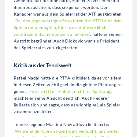
Gemeinschaft bestehe darin, Spieler zu vereinen und
ihnen zuzusichern, dass sie gehört werden. Der
Kanadier war aus dem Spielerrat der ATP ausgetreten.
„Bei den gegenwärtigen Strukturen der ATP ist es dem
Spielerrat unmöglich, Einfluss auf die wirklich
wichtigen Entscheidungen zu nehmen“
, hatte er seinen
Austritt begründet. Auch Djokovic war als Präsident
des Spielerrates zurückgetreten.
Kritik aus der Tenniswelt
Rafael Nadal hatte die PTPA kritisiert, da es vor allem
in diesen Zeiten wichtig sei, in die gleiche Richtung zu
gehen.
„Es ist Zeit für Einheit, nicht für Spaltung“
,
machte er seine Ansicht deutlich. Auch Federer
äußerte sich und sagte, dass es wichtig sei, als Spieler
zusammenzustehen.
Tennis-Legende Martina Navratilova kritisierte:
„Während der Corona-Zeit wird versucht, uns weiter