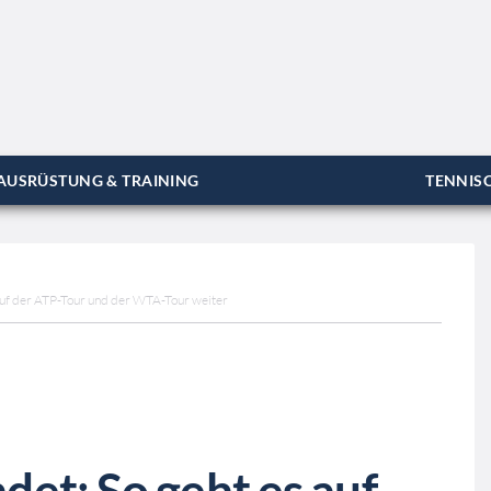
AUSRÜSTUNG & TRAINING
TENNISC
auf der ATP-Tour und der WTA-Tour weiter
et: So geht es auf