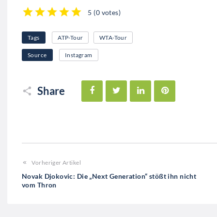
5
(
0 votes
)
1
2
3
4
5
Tags
ATP-Tour
WTA-Tour
Source
Instagram
Facebook
Twitter
LinkedIn
Pinterest
Share
Vorheriger Artikel
Novak Djokovic: Die „Next Generation“ stößt ihn nicht
vom Thron