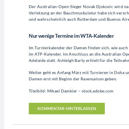
Der Australian-Open-Sieger Novak Djokovic wird na
Verletzung an der Bauchmuskulatur habe sich versch
und wahrscheinlich auch Rotterdam und Buenos Aire
Nur wenige Termine im WTA-Kalender
Im Turnierkalender der Damen finden sich, wie auch i
im ATP-Kalender. Im Anschluss an die Australian Ope
Adelaide statt. Ashleigh Barty erhielt für die Teilna
Weiter geht es Anfang März mit Turnieren in Doha und
Damen erst mit Beginn der Rasensaison geben.
Titelbild: Mikael Damkier – stock.adobe.com
KOMMENTAR HINTERLASSEN