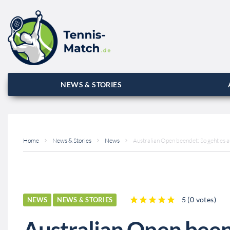
NEWS & STORIES
Home
News & Stories
News
Australian Open beendet: So geht es 
5
(
0 votes
)
NEWS
NEWS & STORIES
1
2
3
4
5
Australian Open beend