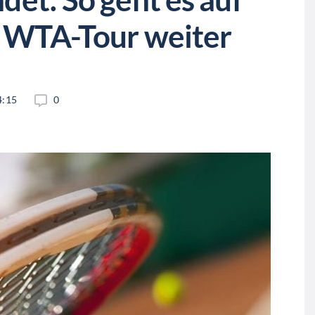
r WTA-Tour weiter
4:15
0