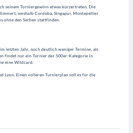
ch seinem Turniergewinn etwas kürzertreten. Die
limmert, weshalb Cordoba, Singapur, Montepellier
s ohne den Serben stattfinden.
m letzten Jahr, noch deutlich weniger Termine, als
n findet nur ein Turnier der 500er-Kategorie in
hme eine Wildcard.
 Lyon. Einen volleren Turnierplan soll es für die