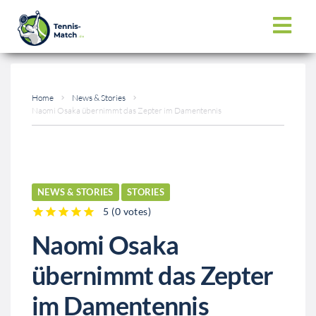
Home
News & Stories
Naomi Osaka übernimmt das Zepter im Damentennis
NEWS & STORIES
STORIES
5
(
0 votes
)
1
2
3
4
5
Naomi Osaka
übernimmt das Zepter
im Damentennis