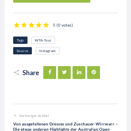
5
(
0 votes
)
1
2
3
4
5
Tags
WTA-Tour
Source
Instagram
Facebook
Twitter
LinkedIn
Pinterest
Share
Vorheriger Artikel
Von ausgefallenen Dresses und Zuschauer-Wirrwarr –
Die etwas anderen Highlights der Australian Open