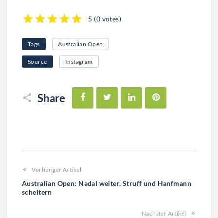
5
(
0 votes
)
1
2
3
4
5
Tags
Australian Open
Source
Instagram
Facebook
Twitter
LinkedIn
Pinterest
Share
Vorheriger Artikel
Australian Open: Nadal weiter, Struff und Hanfmann
scheitern
Nächster Artikel