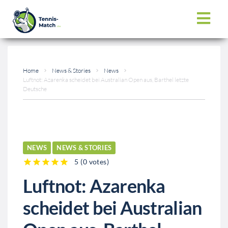
Home
News & Stories
News
Luftnot: Azarenka scheidet bei Australian Open aus, Barthel letzte
Deutsche
NEWS
NEWS & STORIES
5
(
0 votes
)
1
2
3
4
5
Luftnot: Azarenka
scheidet bei Australian