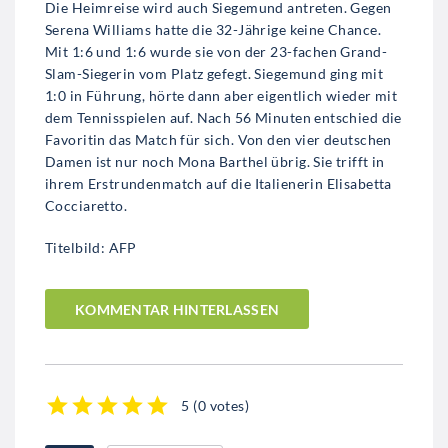
Die Heimreise wird auch Siegemund antreten. Gegen
Serena Williams hatte die 32-Jährige keine Chance.
Mit 1:6 und 1:6 wurde sie von der 23-fachen Grand-
Slam-Siegerin vom Platz gefegt. Siegemund ging mit
1:0 in Führung, hörte dann aber eigentlich wieder mit
dem Tennisspielen auf. Nach 56 Minuten entschied die
Favoritin das Match für sich. Von den vier deutschen
Damen ist nur noch Mona Barthel übrig. Sie trifft in
ihrem Erstrundenmatch auf die Italienerin Elisabetta
Cocciaretto.
Titelbild: AFP
KOMMENTAR HINTERLASSEN
5
(
0 votes
)
1
2
3
4
5