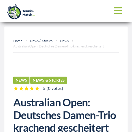
Home
News & Stories
News
Australian Open: Deutsches Damen-Trio krachend gescheitert
NEWS
NEWS & STORIES
5
(
0 votes
)
1
2
3
4
5
Australian Open:
Deutsches Damen-Trio
krachend gescheitert