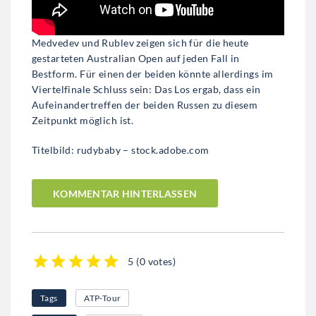
Medvedev und Rublev zeigen sich für die heute
gestarteten Australian Open auf jeden Fall in
Bestform. Für einen der beiden könnte allerdings im
Viertelfinale Schluss sein: Das Los ergab, dass ein
Aufeinandertreffen der beiden Russen zu diesem
Zeitpunkt möglich ist.
Titelbild: rudybaby – stock.adobe.com
KOMMENTAR HINTERLASSEN
5
(
0 votes
)
1
2
3
4
5
Tags
ATP-Tour