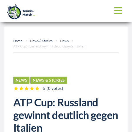
Home
News & Stories
News
ATP Cup: Russland gewinnt deutlich gegen Italien
NEWS
NEWS & STORIES
5
(
0 votes
)
1
2
3
4
5
ATP Cup: Russland
gewinnt deutlich gegen
Italien