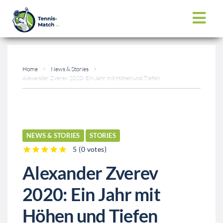
Home
News & Stories
Alexander Zverev 2020: Ein Jahr mit Höhen und Tiefen
NEWS & STORIES
STORIES
5
(
0 votes
)
1
2
3
4
5
Alexander Zverev
2020: Ein Jahr mit
Höhen und Tiefen