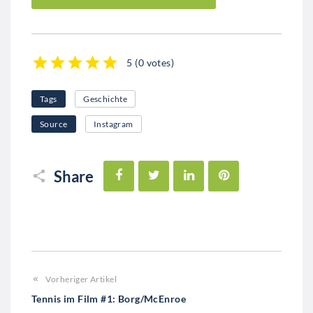
5
(
0 votes
)
1
2
3
4
5
Tags
Geschichte
Source
Instagram
Facebook
Twitter
LinkedIn
Pinterest
Share
Vorheriger Artikel
Tennis im Film #1: Borg/McEnroe