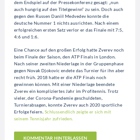
dem Endspiel auf der Pressekonferenz gesagt: „nun
auch hungrig auf den Titelgewinn“ zu sein. Doch auch
gegen den Russen Daniil Medvedev konnte die
deutsche Nummer 1 nichts ausrichten. Nach einem
erfolgreichen ersten Satz verlor er das Finale mit 7:5,
4:6 und 1:6.
Eine Chance auf den großen Erfolg hatte Zverev noch
beim Finale der Saison, den ATP Finals in London.
Nach seiner zweiten Niederlage in der Gruppenphase
gegen Novak Djokovic endete das Turnier für ihn aber
recht früh. 2018 hatte er die ATP Finals noch
gewinnen können. Mit einer Niederlage beendete
Zverev ein kompliziertes Jahr im Profitennis. Trotz
vieler, der Corona-Pandemie geschuldeten,
Turnierabsagen, konnte Zverev auch 2020 sportliche
Erfolge feiern.
Schlussendlich zeigte er sich mit
seinem Tennisjahr zufrieden.
KOMMENTAR HINTERLASSEN