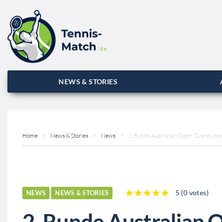
NEWS & STORIES
Home
News & Stories
News
2. Runde Australian Open: Zverev bes
5
(
0 votes
)
NEWS
NEWS & STORIES
1
2
3
4
5
2. Runde Australian 