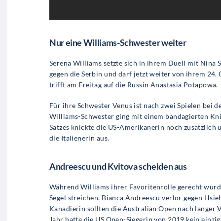
Nur eine Williams-Schwester weiter
Serena Williams setzte sich in ihrem Duell mit Nina S
gegen die Serbin und darf jetzt weiter von ihrem 24
trifft am Freitag auf die Russin Anastasia Potapowa.
Für ihre Schwester Venus ist nach zwei Spielen bei d
Williams-Schwester ging mit einem bandagierten Kni
Satzes knickte die US-Amerikanerin noch zusätzlich u
die Italienerin aus.
Andreescu und Kvitova scheiden aus
Während Williams ihrer Favoritenrolle gerecht wurde
Segel streichen. Bianca Andreescu verlor gegen Hsieh
Kanadierin sollten die Australian Open nach langer
Jahr hatte die US Open-Siegerin von 2019 kein einzig