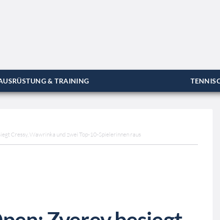
AUSRÜSTUNG & TRAINING
TENNISC
iegt Cressy, Wawrinka und zwei Top-10-Spielerinnen raus
Open: Zverev besiegt