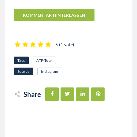
KOMMENTAR HINTERLASSEN
5
(
1 vote
)
1
2
3
4
5
Tags
ATP-Tour
Source
Instagram
Facebook
Twitter
LinkedIn
Pinterest
Share