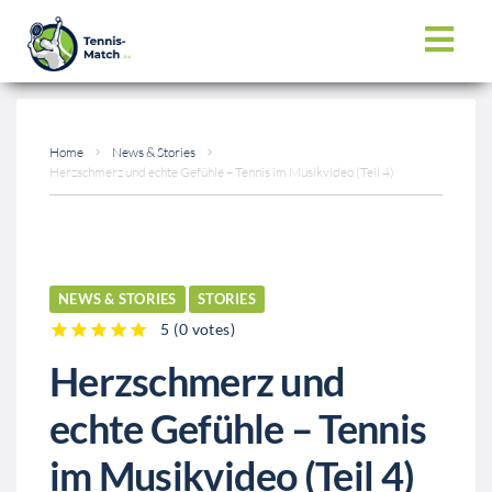
Home
News & Stories
Herzschmerz und echte Gefühle – Tennis im Musikvideo (Teil 4)
NEWS & STORIES
STORIES
5
(
0 votes
)
1
2
3
4
5
Herzschmerz und
echte Gefühle – Tennis
im Musikvideo (Teil 4)