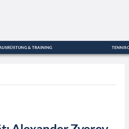
AUSRÜSTUNG & TRAINING
TENNISC
ät: Alexander Zverev