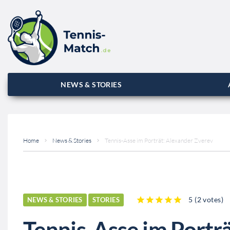
NEWS & STORIES
Home
News & Stories
Tennis-Asse im Porträt: Alexander Zverev
5
(
2 votes
)
NEWS & STORIES
STORIES
1
2
3
4
5
Tennis-Asse im Portr