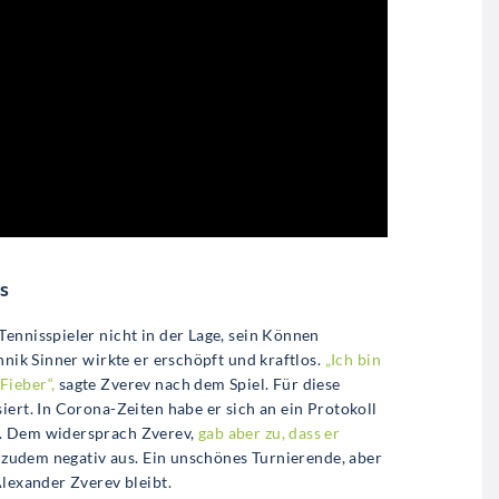
s
ennisspieler nicht in der Lage, sein Können
nnik Sinner wirkte er erschöpft und kraftlos.
„Ich bin
Fieber“,
sagte Zverev nach dem Spiel. Für diese
iert. In Corona-Zeiten habe er sich an ein Protokoll
n. Dem widersprach Zverev,
gab aber zu, dass er
 zudem negativ aus. Ein unschönes Turnierende, aber
Alexander Zverev bleibt.