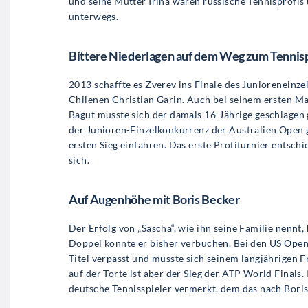
und seine Mutter Irina waren russische Tennisprofis 
unterwegs.
Bittere Niederlagen auf dem Weg zum Tennisp
2013 schaffte es Zverev ins Finale des Junioreneinze
Chilenen Christian Garin. Auch bei seinem ersten M
Bagut musste sich der damals 16-Jährige geschlagen 
der Junioren-Einzelkonkurrenz der Australien Open 
ersten Sieg einfahren. Das erste Profiturnier entsch
sich.
Auf Augenhöhe mit Boris Becker
Der Erfolg von „Sascha“, wie ihn seine Familie nennt, 
Doppel konnte er bisher verbuchen. Bei den US Open
Titel verpasst und musste sich seinem langjährigen
auf der Torte ist aber der Sieg der ATP World Finals. 
deutsche Tennisspieler vermerkt, dem das nach Boris