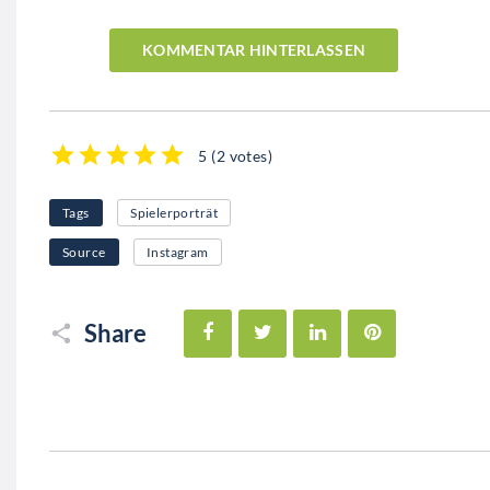
KOMMENTAR HINTERLASSEN
5
(
2 votes
)
1
2
3
4
5
Tags
Spielerporträt
Source
Instagram
Facebook
Twitter
LinkedIn
Pinterest
Share