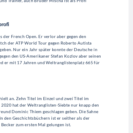
und Trainer, auch Bruder Mischa ist als Profi
rofi
ls der French Open. Er verlor aber gegen den
atch der ATP World Tour gegen Roberto Autista
geben. Nur ein Jahr später konnte der Deutsche in
gegen den US-Amerikaner Stefan Kozlov aber seinen
ied er mit 17 Jahren und Weltranglistenplatz 665 für
hielt an. Zehn Titel im Einzel und zwei Titel im
 2020 hat der Weltranglisten-Siebte nur knapp den
 Freund Dominic Thiem geschlagen geben. Die Sahne
In den Geschichtsbüchern ist er seither als der
 Becker zum ersten Mal gelungen ist.