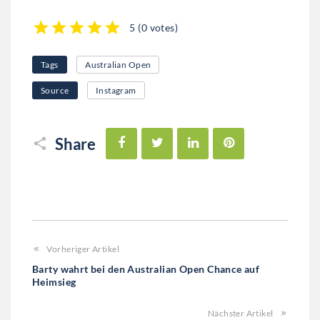
5
(
0 votes
)
1
2
3
4
5
Tags
Australian Open
Source
Instagram
Facebook
Twitter
LinkedIn
Pinterest
Share
Vorheriger Artikel
Barty wahrt bei den Australian Open Chance auf
Heimsieg
Nächster Artikel