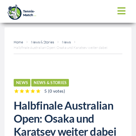
Home
News & Stories
News
Halbfinale Australian Open: Osaka und Karatsev weiter dabei
NEWS
NEWS & STORIES
5
(
0 votes
)
1
2
3
4
5
Halbfinale Australian
Open: Osaka und
Karatsev weiter dabei