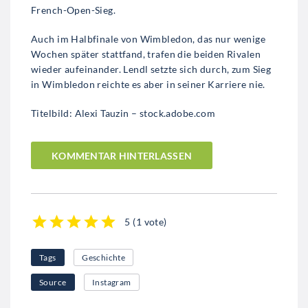
French-Open-Sieg.
Auch im Halbfinale von Wimbledon, das nur wenige
Wochen später stattfand, trafen die beiden Rivalen
wieder aufeinander. Lendl setzte sich durch, zum Sieg
in Wimbledon reichte es aber in seiner Karriere nie.
Titelbild: Alexi Tauzin – stock.adobe.com
KOMMENTAR HINTERLASSEN
5
(
1 vote
)
1
2
3
4
5
Tags
Geschichte
Source
Instagram