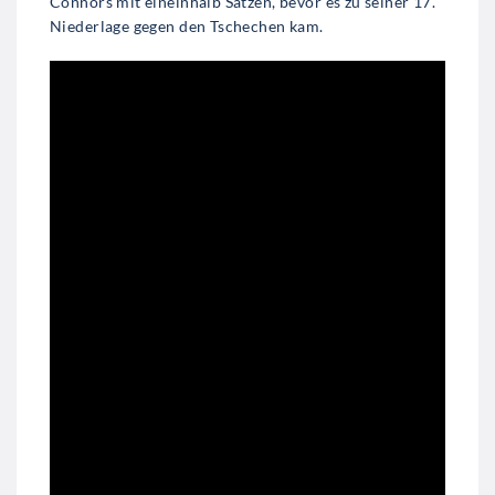
Connors mit eineinhalb Sätzen, bevor es zu seiner 17.
Niederlage gegen den Tschechen kam.