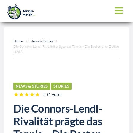
Home
News & Stories
Die Connors-Lendl-Rivalität prägte das Tennis – Die Besten aller Zeiten
(Teil 8)
NEWS & STORIES
STORIES
5
(
1 vote
)
1
2
3
4
5
Die Connors-Lendl-
Rivalität prägte das