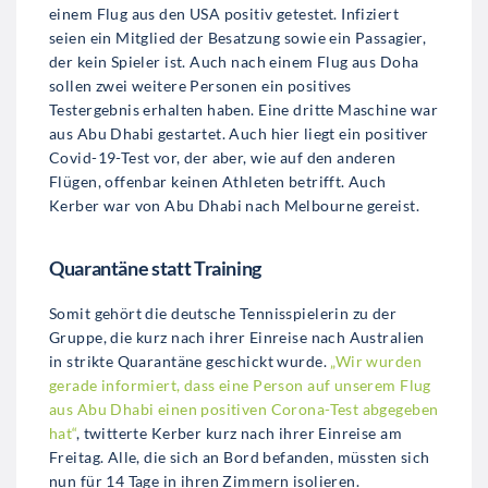
einem Flug aus den USA positiv getestet. Infiziert
seien ein Mitglied der Besatzung sowie ein Passagier,
der kein Spieler ist. Auch nach einem Flug aus Doha
sollen zwei weitere Personen ein positives
Testergebnis erhalten haben. Eine dritte Maschine war
aus Abu Dhabi gestartet. Auch hier liegt ein positiver
Covid-19-Test vor, der aber, wie auf den anderen
Flügen, offenbar keinen Athleten betrifft. Auch
Kerber war von Abu Dhabi nach Melbourne gereist.
Quarantäne statt Training
Somit gehört die deutsche Tennisspielerin zu der
Gruppe, die kurz nach ihrer Einreise nach Australien
in strikte Quarantäne geschickt wurde.
„Wir wurden
gerade informiert, dass eine Person auf unserem Flug
aus Abu Dhabi einen positiven Corona-Test abgegeben
hat“
, twitterte Kerber kurz nach ihrer Einreise am
Freitag. Alle, die sich an Bord befanden, müssten sich
nun für 14 Tage in ihren Zimmern isolieren.