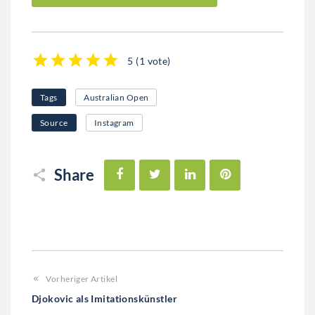
5
(
1 vote
)
1
2
3
4
5
Tags
Australian Open
Source
Instagram
Facebook
Twitter
LinkedIn
Pinterest
Share
Vorheriger Artikel
Djokovic als Imitationskünstler