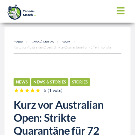
Home
News & Stories
News
Kurz vor Australian Open: Strikte Quarantäne für 72 Tennisprofis
NEWS
NEWS & STORIES
STORIES
5
(
1 vote
)
1
2
3
4
5
Kurz vor Australian
Open: Strikte
Quarantäne für 72