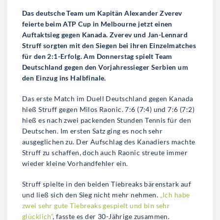
Das deutsche Team um Kapitän Alexander Zverev
feierte beim ATP Cup in Melbourne jetzt einen
Auftaktsieg gegen Kanada. Zverev und Jan-Lennard
Struff sorgten mit den Siegen bei ihren Einzelmatches
für den 2:1-Erfolg. Am Donnerstag spielt Team
Deutschland gegen den Vorjahressieger Serbien um
den Einzug ins Halbfinale.
Das erste Match im Duell Deutschland gegen Kanada
hieß Struff gegen Milos Raonic. 7:6 (7:4) und 7:6 (7:2)
hieß es nach zwei packenden Stunden Tennis für den
Deutschen. Im ersten Satz ging es noch sehr
ausgeglichen zu. Der Aufschlag des Kanadiers machte
Struff zu schaffen, doch auch Raonic streute immer
wieder kleine Vorhandfehler ein.
Struff spielte in den beiden Tiebreaks bärenstark auf
und ließ sich den Sieg nicht mehr nehmen.
„Ich habe
zwei sehr gute Tiebreaks gespielt und bin sehr
glücklich“
, fasste es der 30-Jährige zusammen.