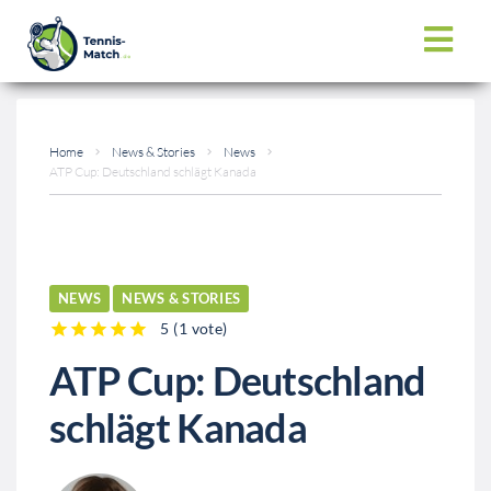
Home
News & Stories
News
ATP Cup: Deutschland schlägt Kanada
NEWS
NEWS & STORIES
5
(
1 vote
)
1
2
3
4
5
ATP Cup: Deutschland
schlägt Kanada