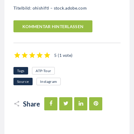
Titelbild: ohishiftl – stock.adobe.com
KOMMENTAR HINTERLASSEN
5
(
1 vote
)
1
2
3
4
5
Tags
ATP-Tour
Source
Instagram
Facebook
Twitter
LinkedIn
Pinterest
Share