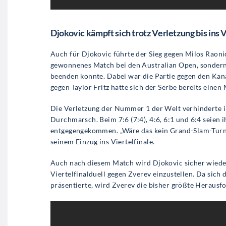
Djokovic kämpft sich trotz Verletzung bis ins V
Auch für Djokovic führte der Sieg gegen Milos Raoni
gewonnenes Match bei den Australian Open, sondern a
beenden konnte. Dabei war die Partie gegen den Kana
gegen Taylor Fritz hatte sich der Serbe bereits eine
Die Verletzung der Nummer 1 der Welt verhinderte i
Durchmarsch. Beim 7:6 (7:4), 4:6, 6:1 und 6:4 seien
entgegengekommen. „Wäre das kein Grand-Slam-Turnie
seinem Einzug ins Viertelfinale.
Auch nach diesem Match wird Djokovic sicher wieder 
Viertelfinalduell gegen Zverev einzustellen. Da sich
präsentierte, wird Zverev die bisher größte Herausf