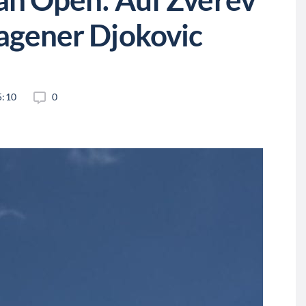
lagener Djokovic
5:10
0