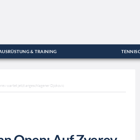
AUSRÜSTUNG & TRAINING
TENNISC
erev wartet jetzt angeschlagener Djokovic
ian Open: Auf Zverev