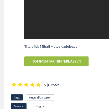
Titelbild: Mihail – stock.adobe.com
KOMMENTAR HINTERLASSEN
5
(
0 votes
)
1
2
3
4
5
Tags
Australian Open
Source
Instagram