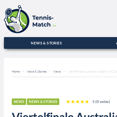
NEWS & STORIES
Home
News & Stories
News
Viertelfinale Australian Open: Auf Zv
5
(
0 votes
)
NEWS
NEWS & STORIES
1
2
3
4
5
Viertelfinale Austral