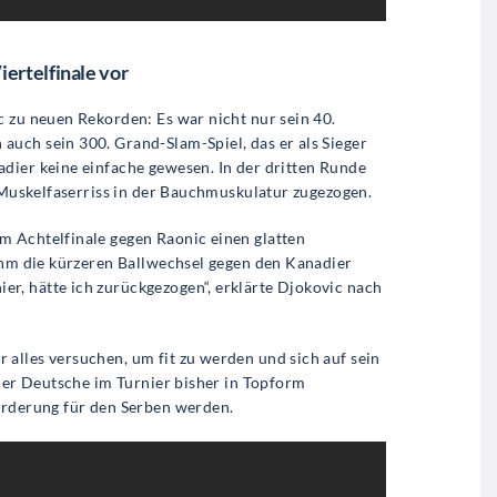
iertelfinale vor
c zu neuen Rekorden: Es war nicht nur sein 40.
uch sein 300. Grand-Slam-Spiel, das er als Sieger
dier keine einfache gewesen. In der dritten Runde
n Muskelfaserriss in der Bauchmuskulatur zugezogen.
m Achtelfinale gegen Raonic einen glatten
 ihm die kürzeren Ballwechsel gegen den Kanadier
r, hätte ich zurückgezogen“, erklärte Djokovic nach
alles versuchen, um fit zu werden und sich auf sein
 der Deutsche im Turnier bisher in Topform
orderung für den Serben werden.