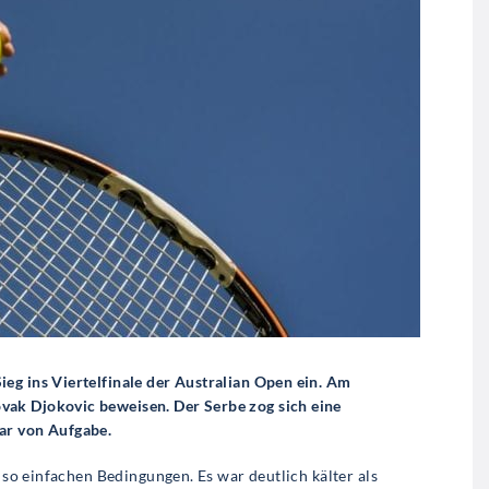
eg ins Viertelfinale der Australian Open ein. Am
ak Djokovic beweisen. Der Serbe zog sich eine
ar von Aufgabe.
t so einfachen Bedingungen. Es war deutlich kälter als