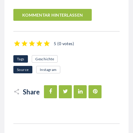
KOMMENTAR HINTERLASSEN
5
(
0 votes
)
1
2
3
4
5
Tags
Geschichte
Source
Instagram
Facebook
Twitter
LinkedIn
Pinterest
Share