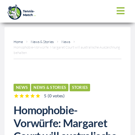
Home
News & Stories
News
Homophobie-Vorwürfe: Margaret Court will australische Auszeichnung
behalten
NEWS
NEWS & STORIES
STORIES
5
(
0 votes
)
1
2
3
4
5
Homophobie-
Vorwürfe: Margaret