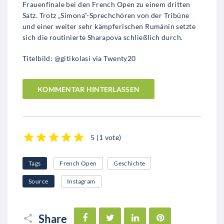
Frauenfinale bei den French Open zu einem dritten
Satz. Trotz „Simona“-Sprechchören von der Tribüne
und einer weiter sehr kämpferischen Rumänin setzte
sich die routinierte Sharapova schließlich durch.
Titelbild: @gitikolasi via Twenty20
KOMMENTAR HINTERLASSEN
5
(
1 vote
)
1
2
3
4
5
Tags
French Open
Geschichte
Source
Instagram
Facebook
Twitter
LinkedIn
Pinterest
Share