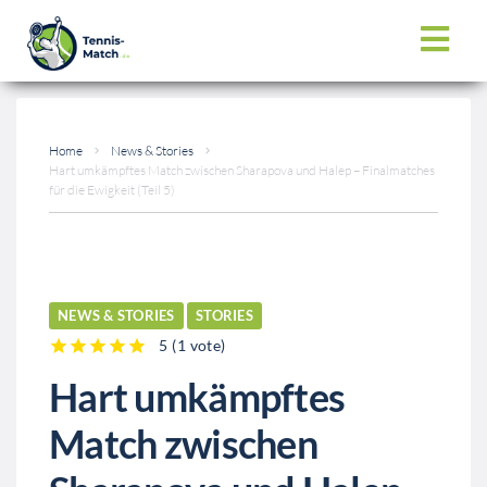
Home
News & Stories
Hart umkämpftes Match zwischen Sharapova und Halep – Finalmatches
für die Ewigkeit (Teil 5)
NEWS & STORIES
STORIES
5
(
1 vote
)
1
2
3
4
5
Hart umkämpftes
Match zwischen