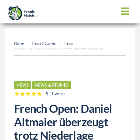
Home
News & Stories
News
French Open: Daniel Altmaier überzeugt trotz Niederlage
NEWS
NEWS & STORIES
5
(
1 vote
)
1
2
3
4
5
French Open: Daniel
Altmaier überzeugt
trotz Niederlage