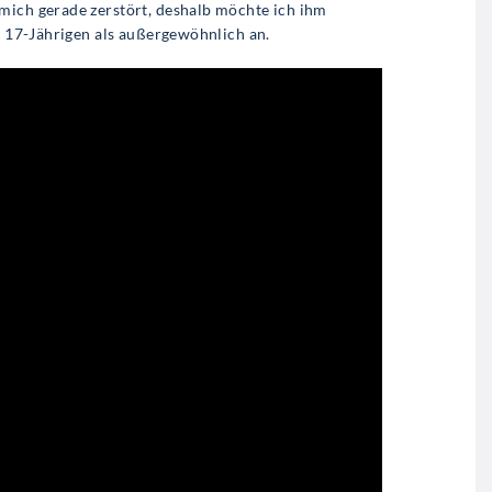
mich gerade zerstört, deshalb möchte ich ihm
st 17-Jährigen als außergewöhnlich an.