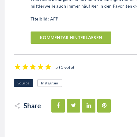
mittlerweile auch immer häufiger in den Favoritenkre
Titelbild: AFP
KOMMENTAR HINTERLASSEN
5
(
1 vote
)
1
2
3
4
5
Source
Instagram
Facebook
Twitter
LinkedIn
Pinterest
Share