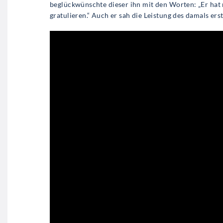
beglückwünschte dieser ihn mit den Worten: „Er hat 
gratulieren.“ Auch er sah die Leistung des damals er