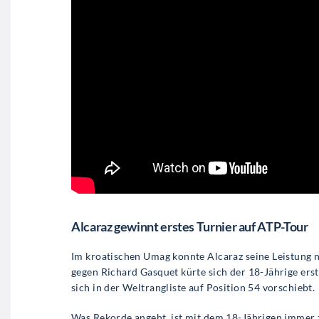
Alcaraz gewinnt erstes Turnier auf ATP-Tour
Im kroatischen Umag konnte Alcaraz seine Leistung n
gegen Richard Gasquet kürte sich der 18-Jährige ers
sich in der Weltrangliste auf Position 54 vorschiebt.
Was Rekorde angeht, ist mit dem 18-Jährigen immer z