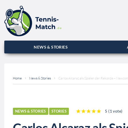
NEWS & STORIES
Home
News & Stories
Carlos Alcaraz als Spieler der Rekorde – Newcom
5
(
1 vote
)
NEWS & STORIES
STORIES
1
2
3
4
5
Carlos Alcaraz als Sp