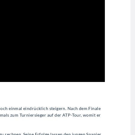
och einmal eindrücklich steigern. Nach dem Finale
tmals zum Turniersieger auf der ATP-Tour, womit er
u rechnen. Seine Erfolge lassen den jungen Spanier