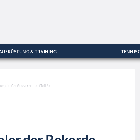
AUSRÜSTUNG & TRAINING
TENNISC
er, die Großes vorhaben (Teil 6)
ieler der Rekorde –