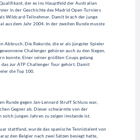
Qualifikant, der es ins Hauptfeld der Australian
nner in der Geschichte des Madrid Open-Turniers
als Wildcard-Teilnehmer. Damit brach der junge
dal aus dem Jahr 2004. In der zweiten Runde musste
n Abbruch. Die Rekorde, die er als jüngster Spieler
ei gewonnene Challenger gehören auch zu den Siegen,
ern konnte. Einer seiner größten Coups gelang
, das zur ATP Challenger Tour gehört. Damit
ieler die Top 100.
en Runde gegen Jan-Lennard Struff Schluss war,
schen Gegner ab. Dieser schwärmte von der
n solch jungen Jahren zu zeigen imstande ist.
r stattfand, wurde das spanische Tennistalent von
raz den Belgier nach zwei Sätzen besiegt hatte,