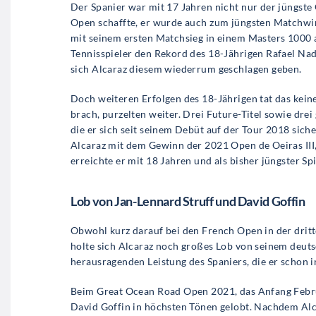
Der Spanier war mit 17 Jahren nicht nur der jüngste 
Open schaffte, er wurde auch zum jüngsten Matchwi
mit seinem ersten Matchsieg in einem Masters 1000 
Tennisspieler den Rekord des 18-Jährigen Rafael Na
sich Alcaraz diesem wiederrum geschlagen geben.
Doch weiteren Erfolgen des 18-Jährigen tat das keine
brach, purzelten weiter. Drei Future-Titel sowie dr
die er sich seit seinem Debüt auf der Tour 2018 sich
Alcaraz mit dem Gewinn der 2021 Open de Oeiras III
erreichte er mit 18 Jahren und als bisher jüngster Sp
Lob von Jan-Lennard Struff und David Goffin
Obwohl kurz darauf bei den French Open in der dritt
holte sich Alcaraz noch großes Lob von seinem deut
herausragenden Leistung des Spaniers, die er schon i
Beim Great Ocean Road Open 2021, das Anfang Februa
David Goffin in höchsten Tönen gelobt. Nachdem Alca