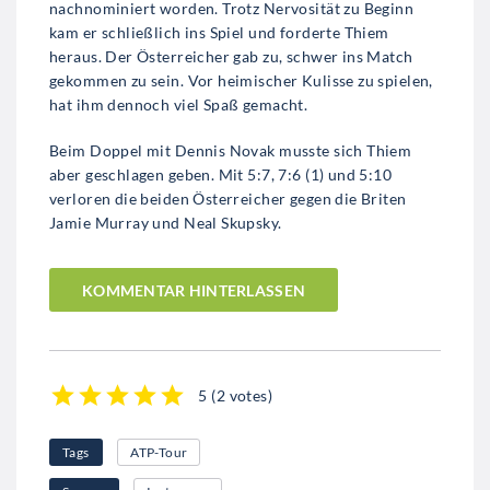
nachnominiert worden. Trotz Nervosität zu Beginn
kam er schließlich ins Spiel und forderte Thiem
heraus. Der Österreicher gab zu, schwer ins Match
gekommen zu sein. Vor heimischer Kulisse zu spielen,
hat ihm dennoch viel Spaß gemacht.
Beim Doppel mit Dennis Novak musste sich Thiem
aber geschlagen geben. Mit 5:7, 7:6 (1) und 5:10
verloren die beiden Österreicher gegen die Briten
Jamie Murray und Neal Skupsky.
KOMMENTAR HINTERLASSEN
5
(
2 votes
)
1
2
3
4
5
Tags
ATP-Tour