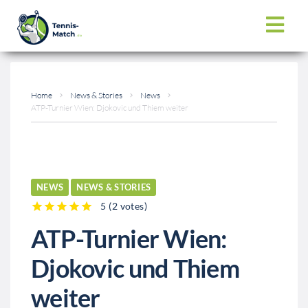
Home
News & Stories
News
ATP-Turnier Wien: Djokovic und Thiem weiter
NEWS
NEWS & STORIES
5
(
2 votes
)
1
2
3
4
5
ATP-Turnier Wien:
Djokovic und Thiem
weiter